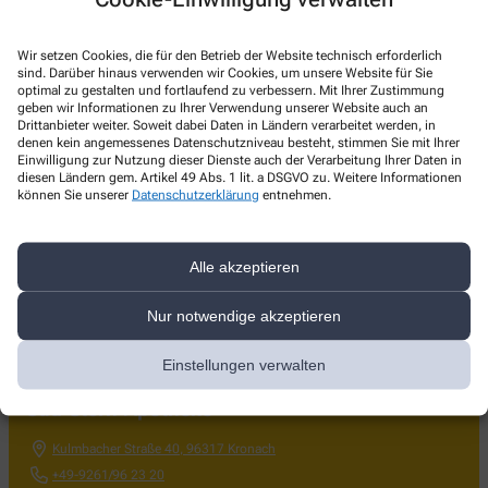
09261 / 96 23 20
oder bequem über
WhatsApp
.
Wir freuen uns darauf, Sie mit unserem Botendienst zu
Wir setzen Cookies, die für den Betrieb der Website technisch erforderlich
unterstützen!
sind. Darüber hinaus verwenden wir Cookies, um unsere Website für Sie
optimal zu gestalten und fortlaufend zu verbessern. Mit Ihrer Zustimmung
geben wir Informationen zu Ihrer Verwendung unserer Website auch an
Drittanbieter weiter. Soweit dabei Daten in Ländern verarbeitet werden, in
Diese Zahlungsmethoden stehen Ihnen für die Nutzung
denen kein angemessenes Datenschutzniveau besteht, stimmen Sie mit Ihrer
unseres Botendienstes zur Verfügung:
Einwilligung zur Nutzung dieser Dienste auch der Verarbeitung Ihrer Daten in
diesen Ländern gem. Artikel 49 Abs. 1 lit. a DSGVO zu. Weitere Informationen
können Sie unserer
Datenschutzerklärung
entnehmen.
Alle akzeptieren
Nur notwendige akzeptieren
Kontakt
Einstellungen verwalten
Süd-Stern-Apotheke
Kulmbacher Straße 40
,
96317
Kronach
+49-9261/96 23 20