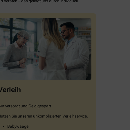
d beraten – das gelingt uns durch individuell
Verleih
ut versorgt und Geld gespart
utzen Sie unseren unkomplizierten Verleihservice.
Babywaage