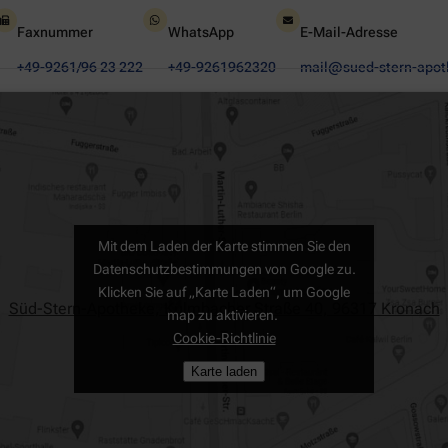
Faxnummer
WhatsApp
E-Mail-Adresse
+49-9261/96 23 222
+49-9261962320
mail@sued-stern-apot
Mit dem Laden der Karte stimmen Sie den
Datenschutzbestimmungen von Google zu.
Klicken Sie auf „Karte Laden“, um Google
Süd-Stern-Apotheke, Kulmbacher Straße 40, 96317 Kronach
map zu aktivieren.
Cookie-Richtlinie
Karte laden