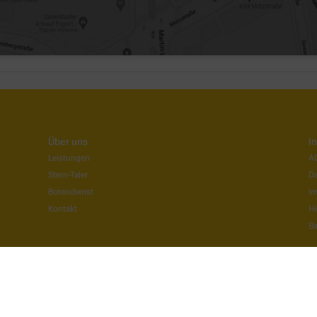
Über uns
I
Leistungen
A
Stern-Taler
Da
Botendienst
I
Kontakt
Hi
Ba