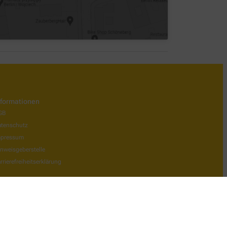
nformationen
GB
tenschutz
mpressum
nweisgeberstelle
rrierefreiheitserklärung