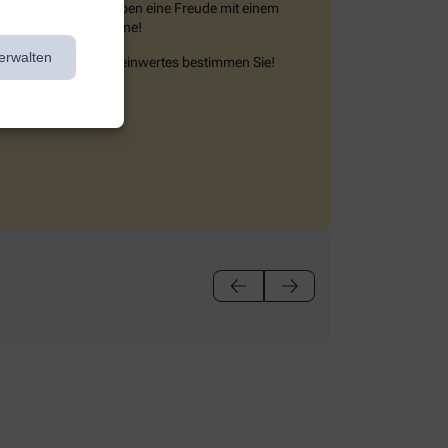
achen Sie Ihren Lieben eine Freude mit einem
nserer Geldgutscheine!
erwalten
ie Höhe des Gutscheinwertes bestimmen Sie!