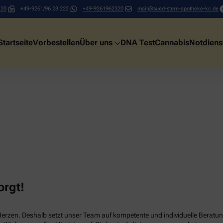
 20
+49-9261/96 23 222
+49-9261962320
mail@sued-stern-apotheke-kc.de
Startseite
Vorbestellen
Über uns
DNA Test
Cannabis
Notdiens
orgt!
Herzen. Deshalb setzt unser Team auf kompetente und individuelle Beratun