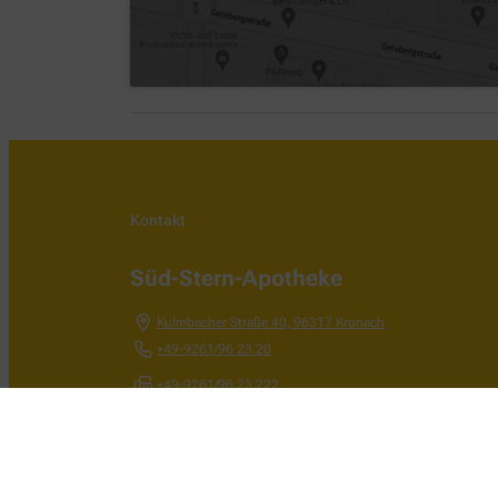
Kontakt
Süd-Stern-Apotheke
Kulmbacher Straße 40
,
96317
Kronach
+49-9261/96 23 20
+49-9261/96 23 222
+49-9261962320
mail@sued-stern-apotheke-kc.de