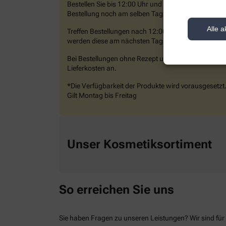
Bestellen Sie bis 12:00 Uhr und Sie erhalten Ihre
Bestellung noch am selben Tag.*
Alle a
Treffen Bestellungen nach 12:00 Uhr bei uns ein,
werden diese am nächsten Tag zugestellt.*
Bei Bestellungen ohne Rezept unter 19€ fallen 2,95€
Lieferkosten an.
*Die Verfügbarkeit der Produkte wird vorausgesetzt
Gilt Montag bis Freitag
Unser Kosmetiksortiment
So erreichen Sie uns
Sie haben Fragen zu unseren Leistungen? Wir sind für 