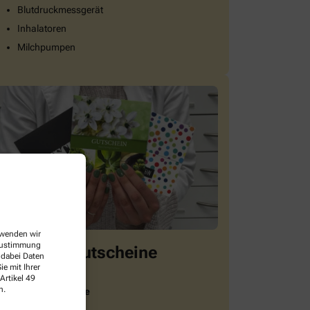
Blutdruckmessgerät
Inhalatoren
Milchpumpen
erwenden wir
 Zustimmung
Geschenkgutscheine
 dabei Daten
e mit Ihrer
Artikel 49
n.
mmer eine gute Idee