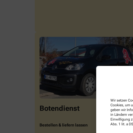
Wir setzen Coo
Cookies, um u
Botendienst
geben wir Inf
in Ländern ve
Einwilligung z
Abs. 1 lit. a
Bestellen & liefern lassen