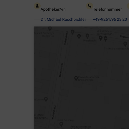
Apotheker/-in
Telefonnummer
Dr. Michael Raschpichler
+49-9261/96 23 20