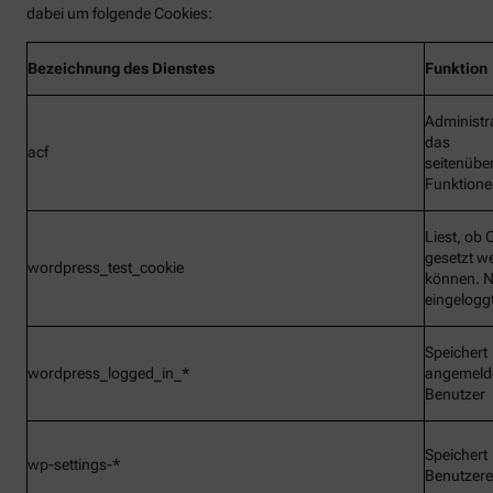
dabei um folgende Cookies:
Bezeichnung
des Dienstes
Funktion
Administr
das
acf
seitenübe
Funktionen
Liest, ob 
gesetzt w
wordpress_test_cookie
können. N
eingelogg
Speichert
wordpress_logged_in_*
angemeld
Benutzer
Speichert
wp-settings-*
Benutzere