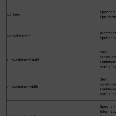
Speichert
wp_lang
Sprachein
Automati
wp-autosave-1
Speichern
Stellt
seitenübe
qm-container-height
Funktione
Verfügun
Stellt
seitenübe
qm-container-width
Funktione
Verfügun
Speichert
Informati