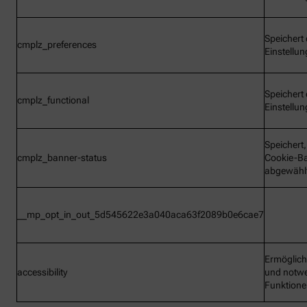
Speichert 
cmplz_preferences
Einstellu
Speichert 
cmplz_functional
Einstellu
Speichert
cmplz_banner-status
Cookie-B
abgewähl
__mp_opt_in_out_5d545622e3a040aca63f2089b0e6cae7
Ermöglic
accessibility
und notw
Funktion