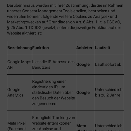
Darüber hinaus werden mit Ihrer Zustimmung, die Sie im Rahmen
unseres Consent Management Tools erteilen, bearbeiten und
widerrufen können, folgende weitere Cookies zu Analyse- und
Marketingzwecken auf Grundlage von Art. 6 Abs. 1 lit. a DSGVO,
§ 25 Abs. 1 TDDDG gesetzt, sofern die jeweilige Funktion auf der
Website aktiviert ist:
Bezeichnung
Funktion
Anbieter
Laufzeit
Google Maps
Liest die IP-Adresse des
Google
Läuft sofort ab
API
Benutzers
Registrierung einer
eindeutigen ID, um
Google
Unterschiedlich,
statistische Daten über
Google
Analytics
bis zu 2 Jahre
den Besuch der Website
zu generieren
Ermöglicht Tracking von
Meta Pixel
Website-Interaktionen
Meta
Unterschiedlich,
(Facebook
zur Analyse und