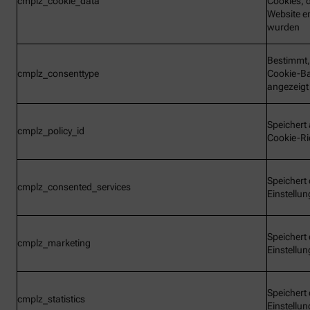
cmplz_cookie_data
Cookies, d
Website e
wurden
Bestimmt,
cmplz_consenttype
Cookie-B
angezeigt
Speichert 
cmplz_policy_id
Cookie-Ric
Speichert 
cmplz_consented_services
Einstellu
Speichert 
cmplz_marketing
Einstellu
Speichert 
cmplz_statistics
Einstellu