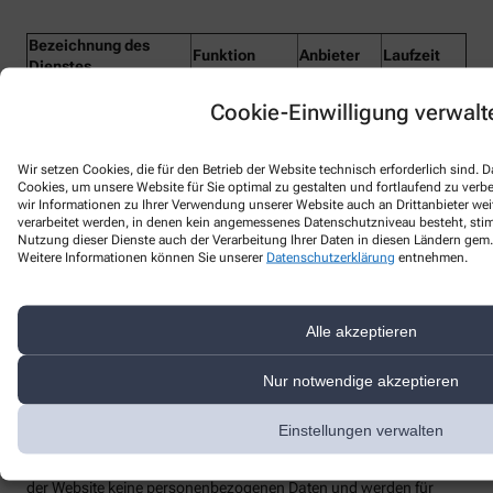
Bezeichnung des
Funktion
Anbieter
Laufzeit
Dienstes
lc_cid
Customer ID
LiveChat
2 Jahre
Cookie-Einwilligung verwalt
Customer
lc_cst
LiveChat
2 Jahre
Secure Token
Wir setzen Cookies, die für den Betrieb der Website technisch erforderlich sind.
Technisches
Cookies, um unsere Website für Sie optimal zu gestalten und fortlaufend zu ver
Hilfs-Cookie,
wir Informationen zu Ihrer Verwendung unserer Website auch an Drittanbieter wei
rüft beim
verarbeitet werden, in denen kein angemessenes Datenschutzniveau besteht, stimm
Redirect die
Nutzung dieser Dienste auch der Verarbeitung Ihrer Daten in diesen Ländern gem. 
Weitere Informationen können Sie unserer
Datenschutzerklärung
entnehmen.
OAuth-
oauth_redirect_detector
LiveChat
2 Jahre
Anmeldung
(z.B. bei Single
Sign-On oder
Alle akzeptieren
Einbindung in
Partnerportale)
Nur notwendige akzeptieren
Einstellungen verwalten
Laut Angaben von LiveChat enthalten die
durch diese Cookies erhobenen Informationen über die Nutzung
der Website keine personenbezogenen Daten und werden für