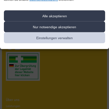
Süd-Stern-Apotheke
Kulmbacher Straße 40
,
96317
Kronach
Alle akzeptieren
+49-9261/96 23 20
Nur notwendige akzeptieren
+49-9261/96 23 222
+49-9261962320
Einstellungen verwalten
mail@sued-stern-apotheke-kc.de
Über uns
Leistungen